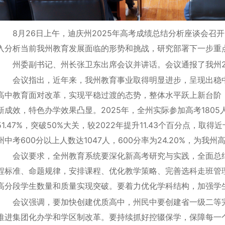
8月26日上午，迪庆州2025年高考成绩总结分析座谈会召
入分析当前我州教育发展面临的形势和挑战，研究部署下一步重
州委副书记、州长张卫东出席会议并讲话。会议通报了我州2
会议指出，近年来，我州教育事业取得明显进步，呈现出稳
高中教育面对改革，实现平稳过渡的态势，整体水平跃上新台阶
新成效，特色办学效果凸显。2025年，全州实际参加高考1805
51.47%，突破50%大关，较2022年提升11.43个百分点，取
州中考600分以上人数达1047人，600分率为24.20%，为
会议要求，全州教育系统要深化新高考研究与实践，全面总
程标准、命题规律，安排课程、优化教学策略、完善选科走班管理
高分段学生数量和质量实现突破。要着力优化学科结构，加强学
会议强调，要加快创建优质高中，州民中要创建省一级二等
推进集团化办学和学区制改革。要持续抓好控辍保学，保障每一