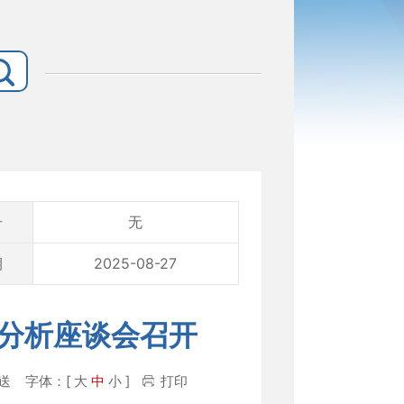
号
无
期
2025-08-27
结分析座谈会召开
群推送
字体：[
大
中
小
]
打印